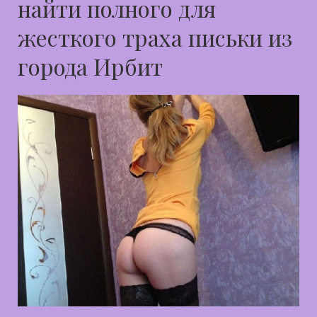
найти полного для
жесткого траха письки из
города Ирбит