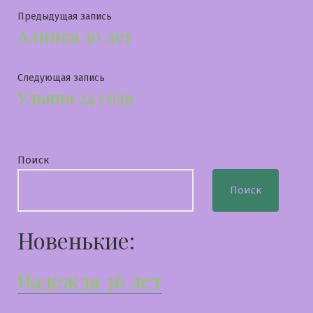
Навигация
Предыдущая
Предыдущая запись
Алинка 30 лет
запись:
по
записям
Следующая
Следующая запись
Ульяна 24 года
запись:
Поиск
Поиск
Новенькие:
Надежда 36 лет