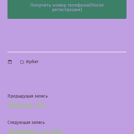
Получить номер телефона(После
регистрации)
Опубликовано
Ирбит
в
Навигация
Предыдущая
Предыдущая запись
Лиза 19 лет
запись:
по
записям
Следующая
Следующая запись
Лизочка 22 года
запись: