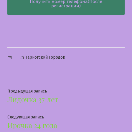
Получить номер телефона(После
регистрации)
Опубликовано
Тарногский Городок
в
Навигация
Предыдущая
Предыдущая запись
Лидочка 37 лет
запись:
по
записям
Следующая
Следующая запись
Ирочка 24 года
запись: