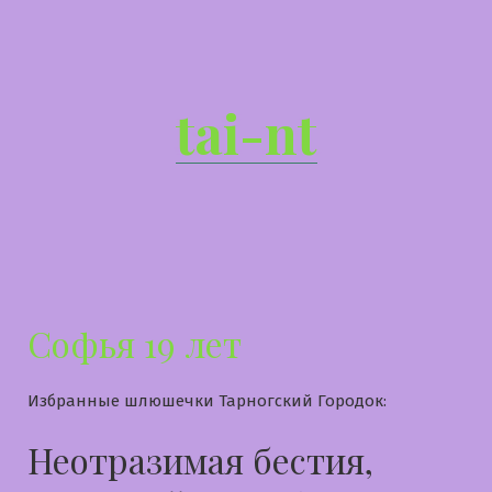
Перейти
к
содержимому
tai-nt
Софья 19 лет
Избранные шлюшечки Тарногский Городок:
Неотразимая бестия,