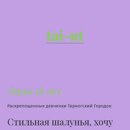
Перейти
к
содержимому
tai-nt
Лерка 18 лет
Раскрепощенные девченки Тарногский Городок:
Стильная шалунья, хочу