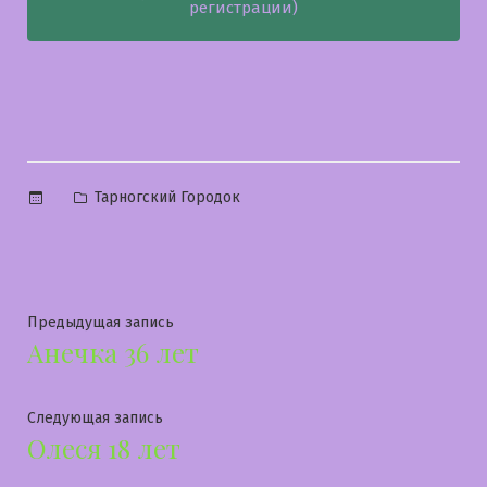
регистрации)
Опубликовано
Тарногский Городок
в
Навигация
Предыдущая
Предыдущая запись
Анечка 36 лет
запись:
по
записям
Следующая
Следующая запись
Олеся 18 лет
запись: