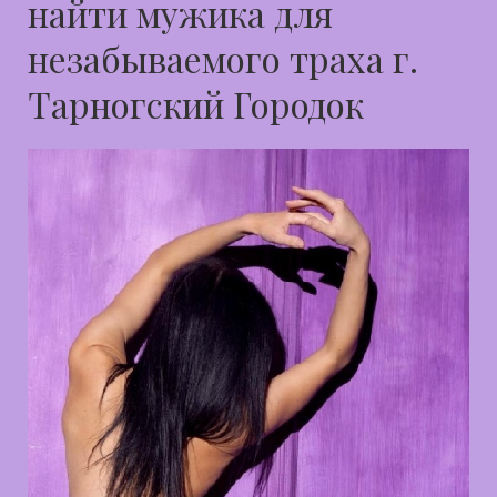
найти мужика для
незабываемого траха г.
Тарногский Городок