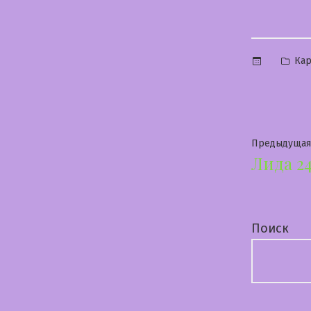
Опу
Ка
в
Нави
Предыдущая
Лида 24
по
запи
Поиск