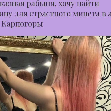
казная рабыня, хочу найти
ну для страстного минета в 
д Карпогоры