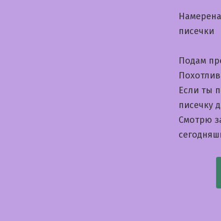
Намерена
писечки
Подам пр
Похотлив
Если ты 
писечку д
Смотрю з
сегодняшн