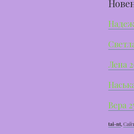
Новен
Надеж
Светла
Лена 2
Наська
Вера 2
tai-nt
,
Сайт