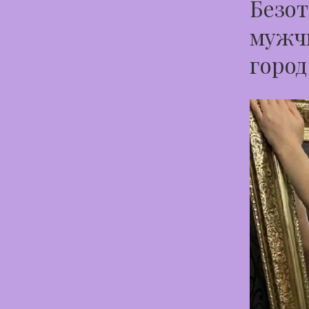
Безот
мужчи
горо