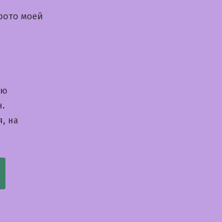
фото моей
ую
н.
, на