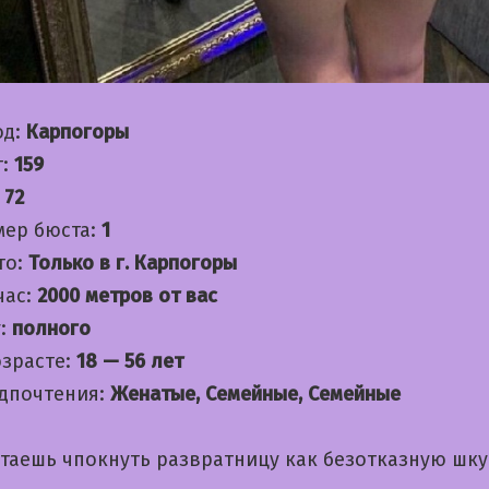
од:
Карпогоры
т:
159
:
72
мер бюста:
1
то:
Только в г. Карпогоры
час:
2000 метров от вас
:
полного
озрасте:
18 — 56 лет
дпочтения:
Женатые, Семейные, Семейные
чтаешь чпокнуть развратницу как безотказную шку